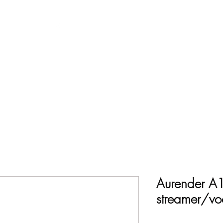
763
Nieuws
Wie
Aurender A
streamer/voo