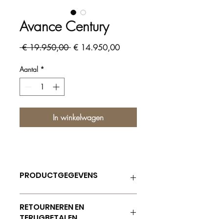
Avance Century
Normale
Verkoopprijs
 € 19.950,00 
€ 14.950,00
prijs
Aantal
*
In winkelwagen
PRODUCTGEGEVENS
Dit is ruimte voor productgegevens. Hier
RETOURNEREN EN
kunt u meer gegevens kwijt over uw
TERUGBETALEN