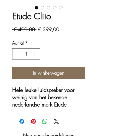
Etude Cliio
Normale
Verkoopprijs
 € 499,00 
€ 399,00
prijs
Aantal
*
In winkelwagen
Hele leuke luidspreker voor
weinig van het bekende
nederlandse merk Etude
Nog geen beoordelingen