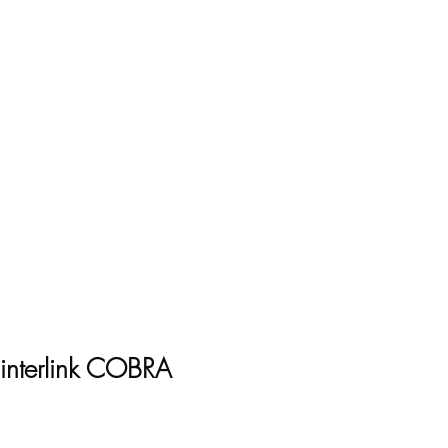
 we zijn
Services
Merken
Contact
Ons aanbod
interlink COBRA