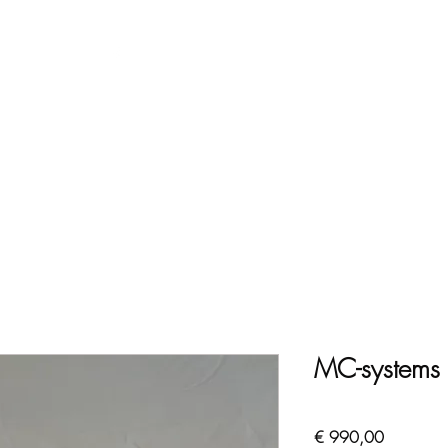
763
Nieuws
Wie
MC-systems 
Prijs
€ 990,00