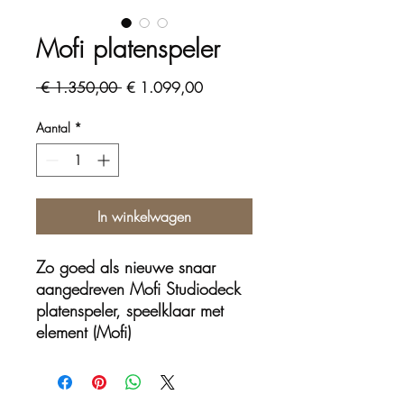
Mofi platenspeler
Normale
Verkoopprijs
 € 1.350,00 
€ 1.099,00
prijs
Aantal
*
In winkelwagen
Zo goed als nieuwe snaar
aangedreven Mofi Studiodeck
platenspeler, speelklaar met
element (Mofi)