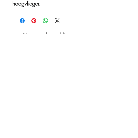
hoogvlieger.
Nog geen beoordelingen
Deel je mening. Wees de eerste die een
beoordeling achterlaat.
Geef een beoordeling
Orchestral Audio
info@orchestralaudio.nl
+316 15358267
+316 51648763
Sterrebosweg 11 6602 AT Wijchen