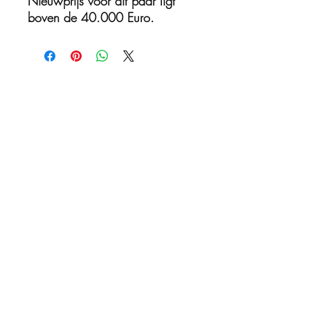
Nieuwprijs voor dit paar ligt
boven de 40.000 Euro.
Nog geen beoordelingen
Deel je mening. Wees de eerste die een
beoordeling achterlaat.
Geef een beoordeling
Orchestral Audio
info@orchestralaudio.nl
+316 15358267
+316 51648763
Sterrebosweg 11 6602 AT Wijchen